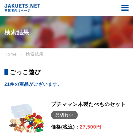
検
索
事業者向けページ
結
果
｜
事
検索結果
業
者
向
け
Home
検索結果
｜
JAKUETS.NET
ごっこ遊び
21件の商品がございます。
プチママン木製たべものセット
品切れ中
価格(税込)：
27,500円