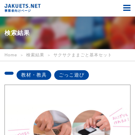
検
索
事業者向けページ
結
果
｜
事
検索結果
業
者
向
け
Home
検索結果
サクサクままごと基本セット
｜
JAKUETS.NET
教材・教具
ごっこ遊び