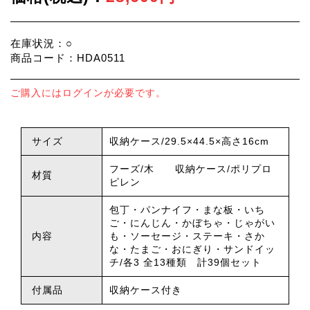
在庫状況：○
商品コード：HDA0511
ご購入にはログインが必要です。
サイズ
収納ケース/29.5×44.5×高さ16cm
フーズ/木 収納ケース/ポリプロ
材質
ピレン
包丁・パンナイフ・まな板・いち
ご・にんじん・かぼちゃ・じゃがい
内容
も・ソーセージ・ステーキ・さか
な・たまご・おにぎり・サンドイッ
チ/各3 全13種類 計39個セット
付属品
収納ケース付き