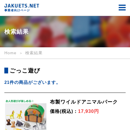
検
索
事業者向けページ
結
果
｜
事
検索結果
業
者
向
け
Home
検索結果
｜
JAKUETS.NET
ごっこ遊び
21件の商品がございます。
布製ワイルドアニマルパーク
価格(税込)：
17,930円