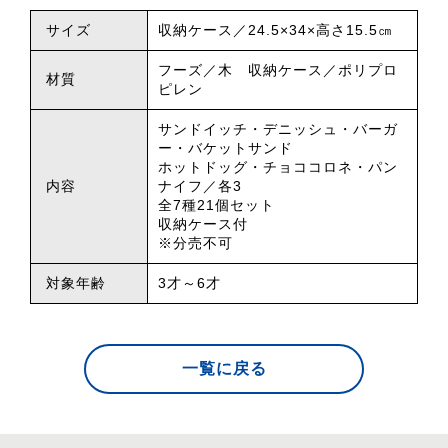
サイズ
収納ケース／24.5×34×高さ15.5㎝
フーズ／木 収納ケース／ポリプロ
材質
ピレン
サンドイッチ・デニッシュ・バーガ
ー・バケットサンド
ホットドッグ・チョココロネ・パン
内容
ナイフ／各3
全7種21個セット
収納ケース付
※分売不可
対象年齢
3才～6才
一覧に戻る