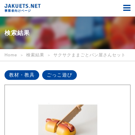
検
索
事業者向けページ
結
果
｜
事
検索結果
業
者
向
け
Home
検索結果
サクサクままごとパン屋さんセット
｜
JAKUETS.NET
教材・教具
ごっこ遊び