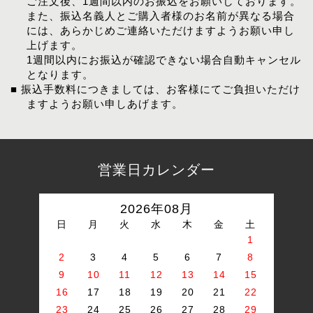
ご注文後、1週間以内のお振込をお願いしております。
また、振込名義人とご購入者様のお名前が異なる場合
には、あらかじめご連絡いただけますようお願い申し
上げます。
1週間以内にお振込が確認できない場合自動キャンセル
となります。
■ 振込手数料につきましては、お客様にてご負担いただけ
ますようお願い申しあげます。
営業日カレンダー
2026年08月
日
月
火
水
木
金
土
1
2
3
4
5
6
7
8
9
10
11
12
13
14
15
16
17
18
19
20
21
22
23
24
25
26
27
28
29