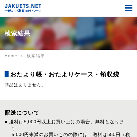
検
索
一般のご家庭向けページ
結
果
｜
一
検索結果
般
の
ご
家
Home
検索結果
庭
向
け
おたより帳・おたよりケース・領収袋
｜
JAKUETS.NET
商品はありません。
配送について
■ 送料は5,000円以上お買い上げの場合、無料となりま
す。
5,000円未満のお買いものの際には、送料は550円（税