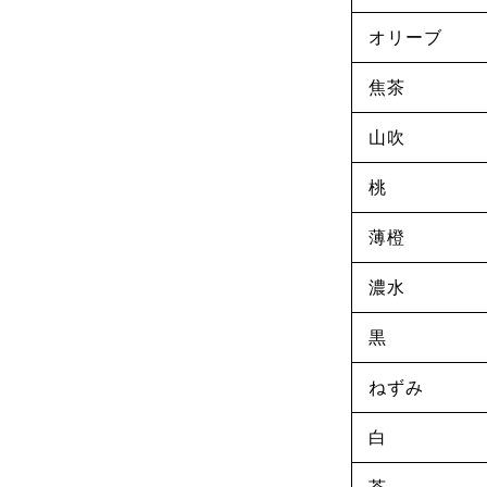
オリーブ
焦茶
山吹
桃
薄橙
濃水
黒
ねずみ
白