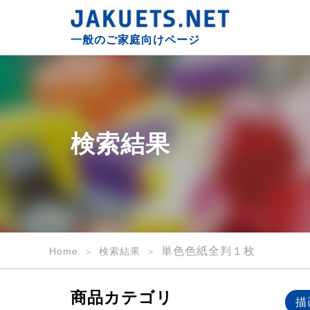
検
索
一般のご家庭向けページ
結
果
｜
一
般
の
検索結果
ご
家
庭
向
け
｜
JAKUETS.NET
単色色紙全判１枚
Home
検索結果
商品カテゴリ
描