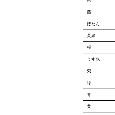
茶
藤
ぼたん
黄緑
桜
うす水
紫
緑
青
黄