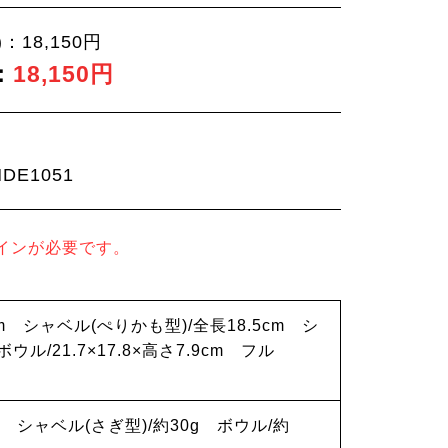
：18,150円
：
18,150円
E1051
インが必要です。
9cm シャベル(ぺりかも型)/全長18.5cm シ
ウル/21.7×17.8×高さ7.9cm フル
g シャベル(さぎ型)/約30g ボウル/約