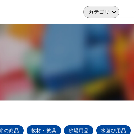
節の商品
教材・教具
砂場用品
水遊び用品