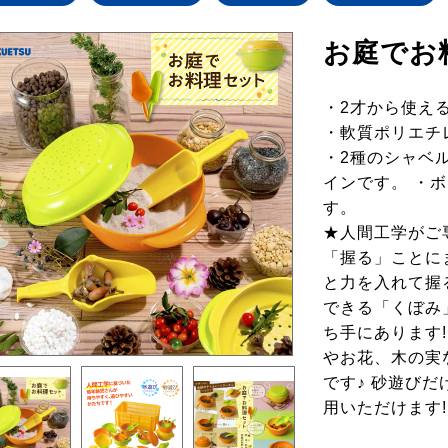
お庭でお
・2才から使え
・軟質ポリエチ
・2種のシャベ
インです。 ・
す。
★人間工学がご
「握る」ことに
と力を入れて握
できる「くぼみ
ち手にあります
やお花、木の実
です♪ 砂遊び
用いただけます!