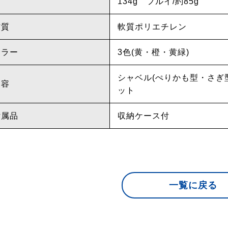
134g フルイ/約85g
材質
軟質ポリエチレン
カラー
3色(黄・橙・黄緑)
シャベル(ぺりかも型・さぎ型)
内容
ット
付属品
収納ケース付
一覧に戻る