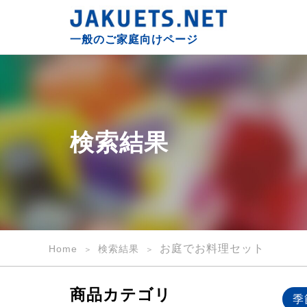
検
索
一般のご家庭向けページ
結
果
｜
一
般
の
検索結果
ご
家
庭
向
け
｜
JAKUETS.NET
お庭でお料理セット
Home
検索結果
商品カテゴリ
季