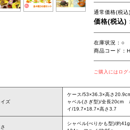
通常価格(税込)
価格(税込)
在庫状況：○
商品コード：HD
ご購入にはログ
ケース/53×36.3×高さ20.
サイズ
ャベル(さぎ型)/全長20cm ボ
イ/19.7×18.7×高さ3.7
シャベル(ぺりかも型)/約41
重さ