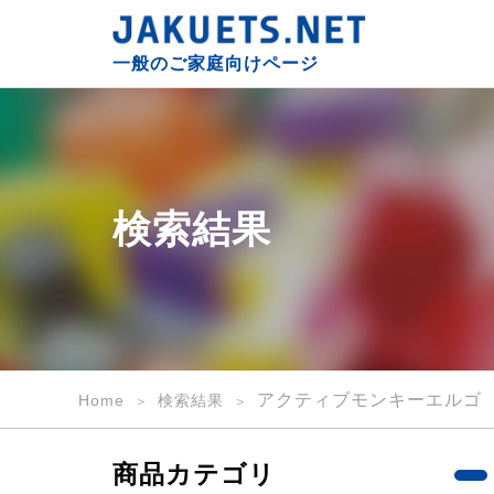
検
索
一般のご家庭向けページ
結
果
｜
一
般
の
検索結果
ご
家
庭
向
け
｜
JAKUETS.NET
アクティブモンキーエルゴ
Home
検索結果
商品カテゴリ