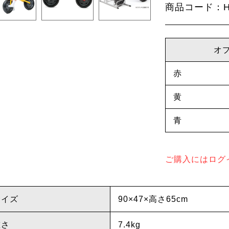
商品コード：HE
オ
赤
黄
青
ご購入にはログ
サイズ
90×47×高さ65cm
重さ
7.4kg