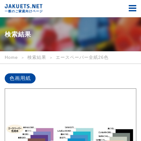
検
索
一般のご家庭向けページ
結
果
｜
一
検索結果
般
の
ご
家
Home
検索結果
エースペーパー全紙26色
庭
向
け
色画用紙
｜
JAKUETS.NET