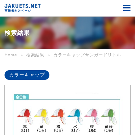
検
索
事業者向けページ
結
果
｜
事
検索結果
業
者
向
け
Home
検索結果
カラーキャップサンガードリトル
｜
JAKUETS.NET
カラーキャップ