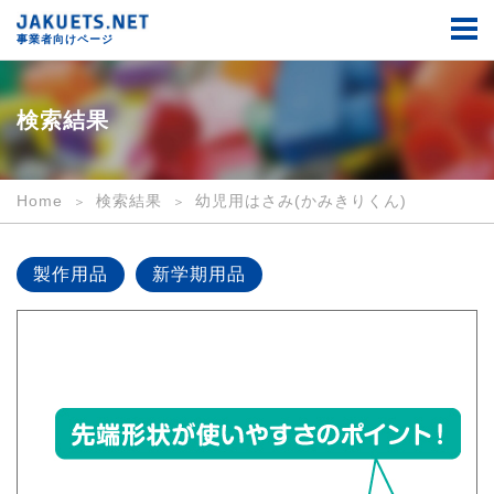
検
索
事業者向けページ
結
果
｜
事
検索結果
業
者
向
け
Home
検索結果
幼児用はさみ(かみきりくん)
｜
JAKUETS.NET
製作用品
新学期用品