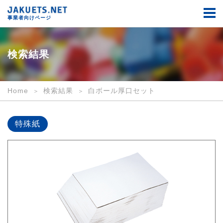
検
索
事業者向けページ
結
果
｜
事
検索結果
業
者
向
け
Home
検索結果
白ボール厚口セット
｜
JAKUETS.NET
特殊紙