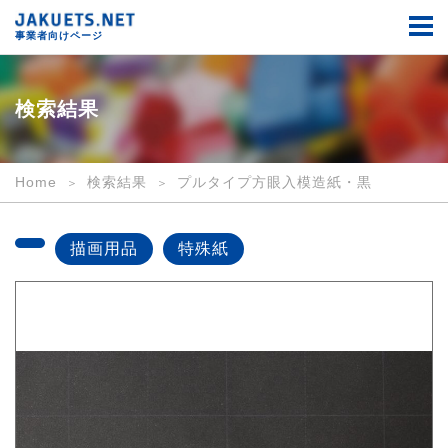
検
索
事業者向けページ
結
果
｜
事
検索結果
業
者
向
け
Home
検索結果
プルタイプ方眼入模造紙・黒
｜
JAKUETS.NET
描画用品
特殊紙