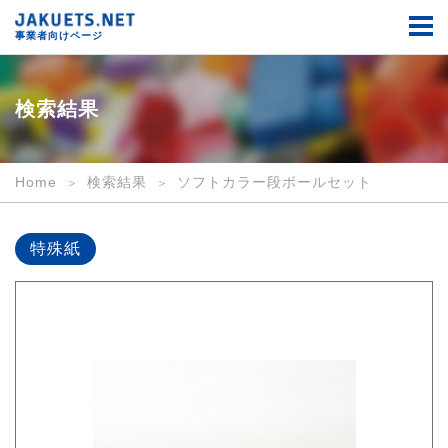
検
索
事業者向けページ
結
果
｜
事
検索結果
業
者
向
け
Home
検索結果
ソフトカラー段ボールセット
｜
JAKUETS.NET
特殊紙